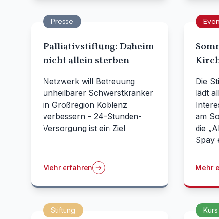
Presse
Even
Palliativstiftung: Daheim
Somm
nicht allein sterben
Kirc
Netzwerk will Betreuung
Die St
unheilbarer Schwerstkranker
lädt a
in Großregion Koblenz
Inter
verbessern – 24-Stunden-
am Son
Versorgung ist ein Ziel
die „A
Spay e
Mehr erfahren
Mehr e
Stiftung
Kurs