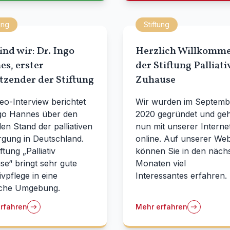
ung
Stiftung
ind wir: Dr. Ingo
Herzlich Willkomme
s, erster
der Stiftung Palliati
tzender der Stiftung
Zuhause
eo-Interview berichtet
Wir wurden im Septemb
ngo Hannes über den
2020 gegründet und ge
len Stand der palliativen
nun mit unserer Internet
rgung in Deutschland.
online. Auf unserer Web
ftung „Palliativ
können Sie in den näch
e“ bringt sehr gute
Monaten viel
ivpflege in eine
Interessantes erfahren.
iche Umgebung.
rfahren
Mehr erfahren