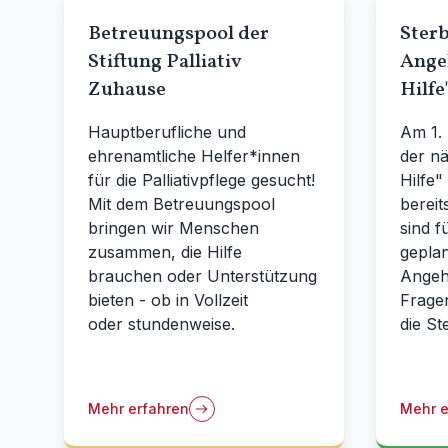
Betreuungspool der
Ster
Stiftung Palliativ
Angeh
Zuhause
Hilfe
Hauptberufliche und
Am 1.
ehrenamtliche Helfer*innen
der nä
für die Palliativpflege gesucht!
Hilfe"
Mit dem Betreuungspool
bereit
bringen wir Menschen
sind f
zusammen, die Hilfe
geplan
brauchen oder Unterstützung
Angehö
bieten - ob in Vollzeit
Frage
oder stundenweise.
die St
Mehr erfahren
Mehr e