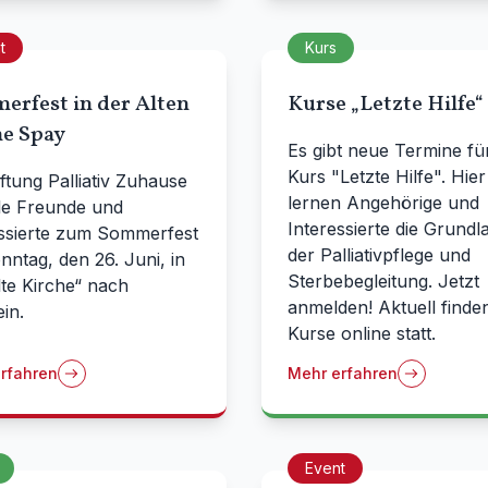
t
Kurs
erfest in der Alten
Kurse „Letzte Hilfe“
he Spay
Es gibt neue Termine fü
Kurs "Letzte Hilfe". Hier
iftung Palliativ Zuhause
lernen Angehörige und
lle Freunde und
Interessierte die Grundl
essierte zum Sommerfest
der Palliativpflege und
ntag, den 26. Juni, in
Sterbebegleitung. Jetzt
lte Kirche“ nach
anmelden! Aktuell finden
in.
Kurse online statt.
rfahren
Mehr erfahren
Event