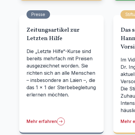
Presse
Stift
Zeitungsartikel zur
Das s
Letzten Hilfe
Hanne
Vorsi
Die „Letzte Hilfe“-Kurse sind
bereits mehrfach mit Preisen
Im Vid
ausgezeichnet worden. Sie
Dr. I
richten sich an alle Menschen
aktuel
– insbesondere an Laien –, die
Verso
das 1 x 1 der Sterbebegleitung
Die Sti
erlernen möchten.
Zuhaus
Intens
häusl
Mehr erfahren
Mehr e