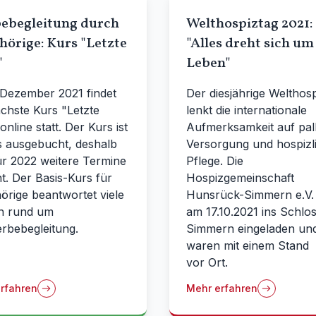
bebegleitung durch
Welthospiztag 2021:
örige: Kurs "Letzte
"Alles dreht sich um
"
Leben"
 Dezember 2021 findet
Der diesjährige Welthos
chste Kurs "Letzte
lenkt die internationale
 online statt. Der Kurs ist
Aufmerksamkeit auf pall
s ausgebucht, deshalb
Versorgung und hospizl
ür 2022 weitere Termine
Pflege. Die
t. Der Basis-Kurs für
Hospizgemeinschaft
rige beantwortet viele
Hunsrück-Simmern e.V.
n rund um
am 17.10.2021 ins Schlo
erbebegleitung.
Simmern eingeladen und
waren mit einem Stand
vor Ort.
rfahren
Mehr erfahren